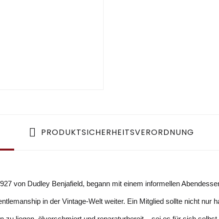
PRODUKTSICHERHEITSVERORDNUNG
1927 von Dudley Benjafield, begann mit einem informellen Abendessen
entlemanship in der Vintage-Welt weiter. Ein Mitglied sollte nicht nu
zu liegen, ölverschmiert und reparaturbereit – sei es für sich selbst