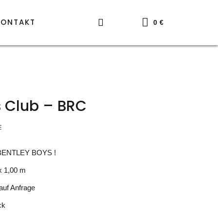
KONTAKT
0
€
s Club – BRC
E
E BENTLEY BOYS !
x 1,00 m
auf Anfrage
ck