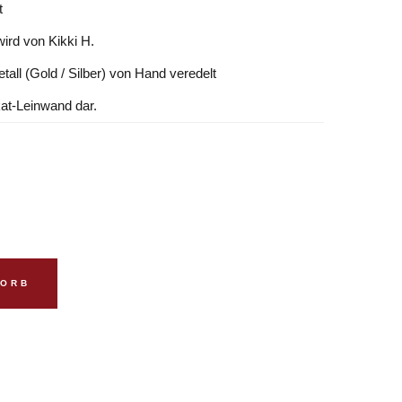
t
ird von Kikki H.
tall (Gold / Silber) von Hand veredelt
kat-Leinwand dar.
KORB